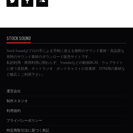
STOCK SOUND
Stock Soundはプロの手による手軽に使える無料のサウンド素材・高品質な
有料のサウンド素材のダウンロード販売サイトです。
私的利用・商用利用に関わらず、Youtubeなどの動画BGM、ウェブサイト
に使う音効果、ネットラジオ、ポッドキャストの音素材、DTM用の素材な
ど幅広くご利用下さい。
運営会社
制作スタジオ
利用規約
プライバシーポリシー
特定商取引法に基づく表記