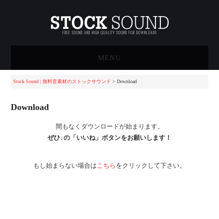
FREE SOUND AND HIGH QUALITY SOUND FOR DOWNLOADS
MENU
HOME
Stock Sound | 無料音素材のストックサウンド
> Download
STOCK SOUNDについて
Download
間もなくダウンロードが始まります。
無料サウンド素材一覧
ぜひ↓の「いいね」ボタンをお願いします！
ハイクオリティサウンド素
もし始まらない場合は
こちら
をクリックして下さい。
材一覧
アーティスト音源
買い物かご