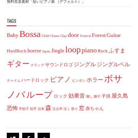
無料音楽素材「短いピアノ曲 （デフォルト）」
TAGS
Bossa
door
Baby
Forest
Guitar
Child
Chime
Clap
Festival
loop
piano
horror
Jingle
ふすま
HardRock
Rock
Japan
ギター
ジングル
ジングルベル
サウンドロゴ
クラップ
ボサ
ピアノ
ホラー
ハードロック
チャイム
ピンポン
ノバ
ループ
効果音
屋久島
ロック
子供
囃し
囃子
森
恐怖
窓
赤ちゃん
手拍子
拍手
日本
泣き声
泣く
祭り