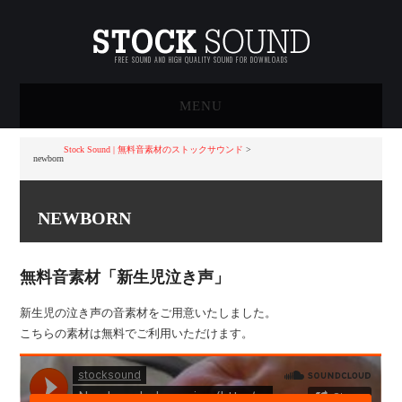
FREE SOUND AND HIGH QUALITY SOUND FOR DOWNLOADS
MENU
HOME
Stock Sound | 無料音素材のストックサウンド
>
newborn
STOCK SOUNDについて
NEWBORN
無料サウンド素材一覧
無料音素材「新生児泣き声」
ハイクオリティサウンド素
新生児の泣き声の音素材をご用意いたしました。
材一覧
こちらの素材は無料でご利用いただけます。
アーティスト音源
買い物かご