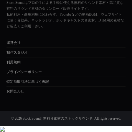
Stock Soundはプロの手による手軽に使える無料のサウンド素材・高品質な
有料のサウンド素材のダウンロード販売サイトです。
私的利用・商用利用に関わらず、Youtubeなどの動画BGM、ウェブサイト
に使う音効果、ネットラジオ、ポッドキャストの音素材、DTM用の素材な
ど幅広くご利用下さい。
運営会社
制作スタジオ
利用規約
プライバシーポリシー
特定商取引法に基づく表記
お問合わせ
© 2026 Stock Sound | 無料音素材のストックサウンド. All rights reserved.