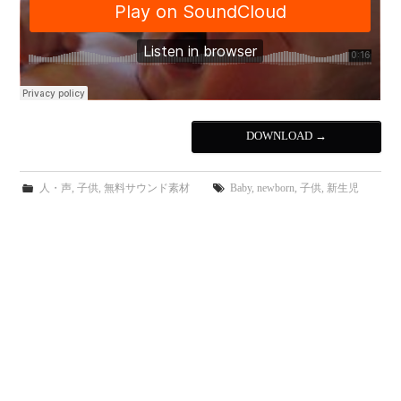
DOWNLOAD
→
人・声
,
子供
,
無料サウンド素材
Baby
,
newborn
,
子供
,
新生児