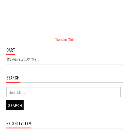
Translate This
CART
買い物カゴは空です。
SEARCH
Search for:
RECENTLY ITEM