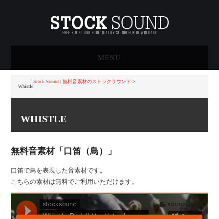
FREE SOUND AND HIGH QUALITY SOUND FOR DOWNLOADS
MENU
HOME
Stock Sound | 無料音素材のストックサウンド
>
Whistle
STOCK SOUNDについて
WHISTLE
無料サウンド素材一覧
無料音素材「口笛（鳥）」
ハイクオリティサウンド素
口笛で鳥を表現した音素材です。
材一覧
こちらの素材は無料でご利用いただけます。
アーティスト音源
買い物かご