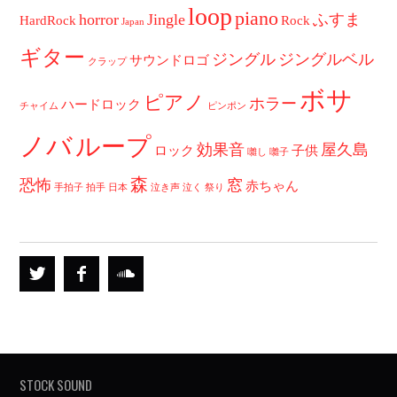
loop
piano
horror
Jingle
ふすま
HardRock
Rock
Japan
ギター
ジングル
ジングルベル
サウンドロゴ
クラップ
ボサ
ピアノ
ホラー
ハードロック
チャイム
ピンポン
ノバ
ループ
効果音
屋久島
ロック
子供
囃し
囃子
森
恐怖
窓
赤ちゃん
手拍子
拍手
日本
泣き声
泣く
祭り
STOCK SOUND