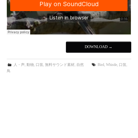
DOWNLOAD
→
人・声
,
動物
,
口笛
,
無料サウンド素材
,
自然
Bird
,
Whistle
,
口笛
,
鳥